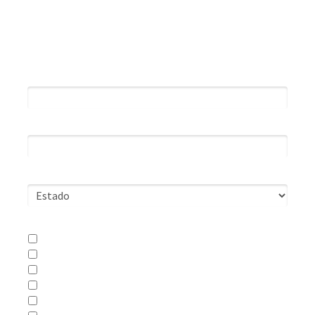
Preencha abaixo para receber
seu Guia Gratuito!
Nome*
Email*
Estado*
Tipo de comércio - Segmento*
Bicicletaria
Bike Shop
Loja Virtual
Oficina
Loja especializada em esportes